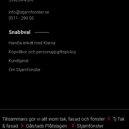
559054-4366
info@stjarnfonster.se
0511 - 290 50
Snabbval
Handla enkelt med Klarna
Köpvillkor och personuppgiftspolicy
Kundtjänst
Om Stjärnfönster
Tillsammans gör vi allt inom tak, fasad och fönster
Tj Tak
& fasad
Gålstads Plåtslageri
Stjärnfönster