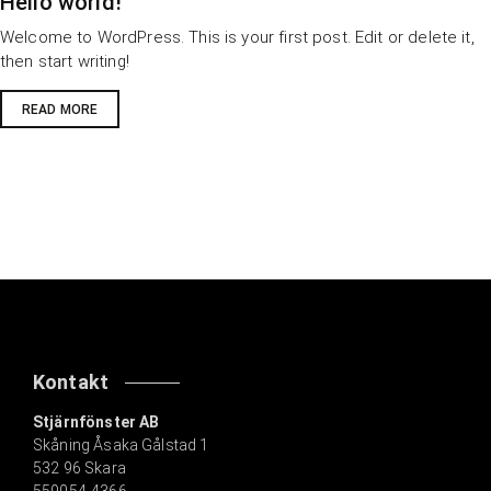
Hello world!
:
Welcome to WordPress. This is your first post. Edit or delete it,
then start writing!
READ MORE
Kontakt
Stjärnfönster AB
Skåning Åsaka Gålstad 1
532 96 Skara