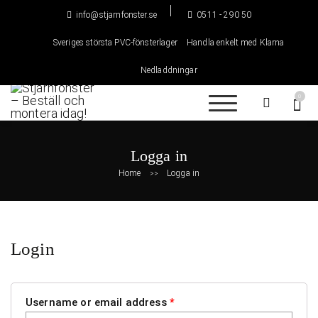
H
info@stjarnfonster.se
0511 - 290 50
o
p
Sveriges största PVC-fönsterlager
Handla enkelt med Klarna
p
a
Nedladdningar
t
0
i
l
Stjärnfönster –
Sveriges största lager av
l
PVC-fönster
Beställ och
i
montera idag!
Logga in
n
Home
Logga in
>>
n
e
h
å
l
Login
l
Username or email address
*