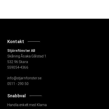
Kontakt
Stjärnfönster AB
Skåning Åsaka Gålstad 1
532 96 Skara
559054-4366
info@stjarnfonster.se
0511 - 290 50
Snabbval
Handla enkelt med Klarna