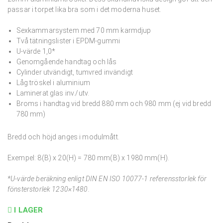
passar i torpet lika bra som i det moderna huset.
Sexkammarsystem med 70 mm karmdjup
Två tätningslister i EPDM-gummi
U-värde 1,0*
Genomgående handtag och lås
Cylinder utvändigt, tumvred invändigt
Låg tröskel i aluminium
Laminerat glas inv./utv.
Broms i handtag vid bredd 880 mm och 980 mm (ej vid bredd
780 mm)
Bredd och höjd anges i modulmått.
Exempel: 8(B) x 20(H) = 780 mm(B) x 1980 mm(H).
*U-värde beräkning enligt DIN EN ISO 10077-1 referensstorlek för
fönsterstorlek 1230×1480.
I LAGER