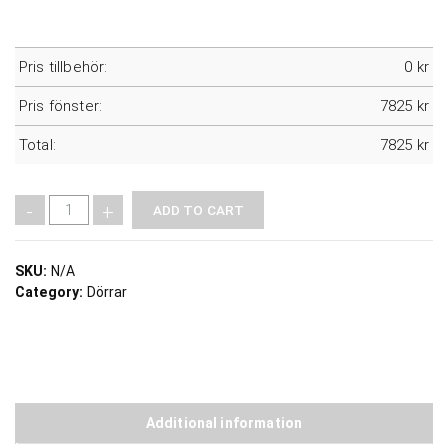
Pris tillbehör:
0
kr
Pris fönster:
7825
kr
Total:
7825
kr
Å
-
+
ADD TO CART
s
a
k
SKU:
N/A
a
Category:
Dörrar
a
l
t
a
n
Additional information
d
ö