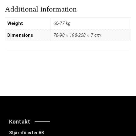
r
Additional information
r
q
Weight
60-77 kg
u
a
Dimensions
78-98 × 198-208 × 7 cm
n
t
i
t
y
Kontakt
Stjärnfönster AB