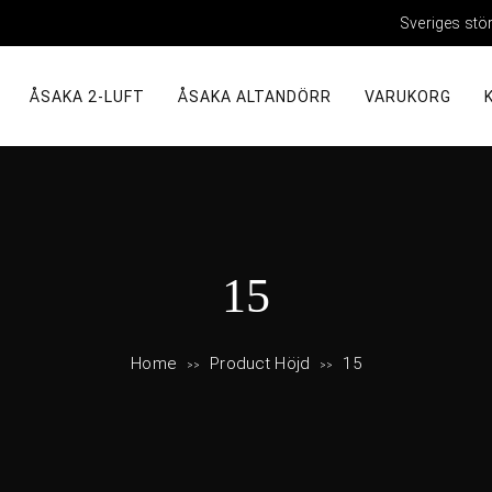
Sveriges stö
ÅSAKA 2-LUFT
ÅSAKA ALTANDÖRR
VARUKORG
H
15
ö
Home
Product Höjd
15
>>
>>
j