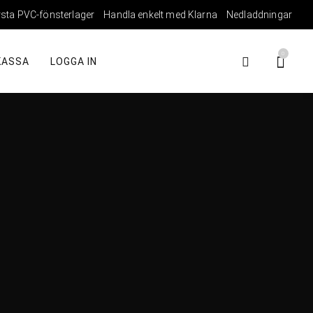
rsta PVC-fönsterlager
Handla enkelt med Klarna
Nedladdningar
0
KASSA
LOGGA IN