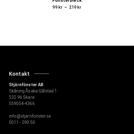
Fönsterbleck
99
kr
–
219
kr
Kontakt
Stjärnfönster AB
Skåning Åsaka Gålstad 1
532 96 Skara
559054-4366
info@stjarnfonster.se
0511 - 290 50