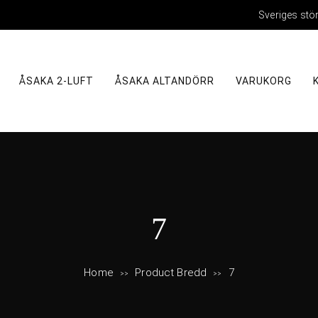
Sveriges stö
ÅSAKA 2-LUFT
ÅSAKA ALTANDÖRR
VARUKORG
B
7
r
Home
Product Bredd
7
>>
>>
e