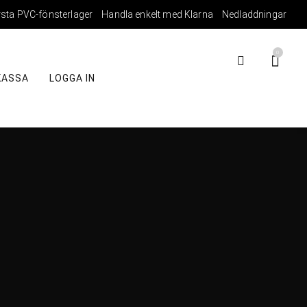
rsta PVC-fönsterlager
Handla enkelt med Klarna
Nedladdningar
0
KASSA
LOGGA IN