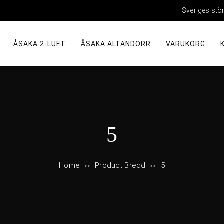
Sveriges stö
ÅSAKA 2-LUFT
ÅSAKA ALTANDÖRR
VARUKORG
B
5
r
Home
Product Bredd
5
>>
>>
e