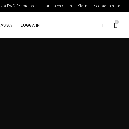
rsta PVC-fönsterlager
Handla enkelt med Klarna
Nedladdningar
0
KASSA
LOGGA IN