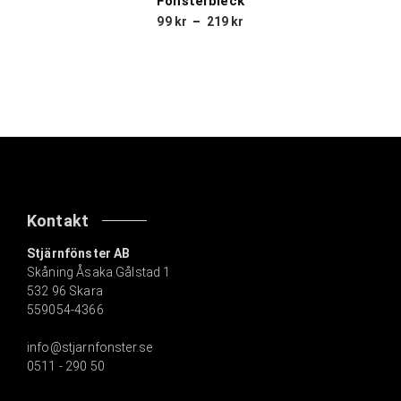
Fönsterbleck
99
kr
–
219
kr
Kontakt
Stjärnfönster AB
Skåning Åsaka Gålstad 1
532 96 Skara
559054-4366
info@stjarnfonster.se
0511 - 290 50