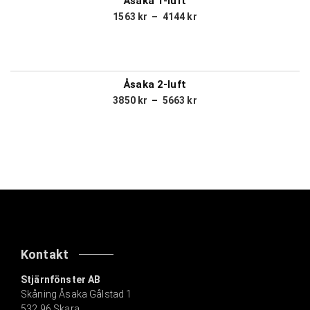
Åsaka 1-luft
1563
kr
–
4144
kr
Åsaka 2-luft
3850
kr
–
5663
kr
Kontakt
Stjärnfönster AB
Skåning Åsaka Gålstad 1
532 96 Skara