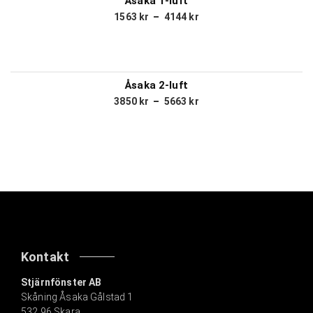
Åsaka 1-luft
1563
kr
–
4144
kr
Åsaka 2-luft
3850
kr
–
5663
kr
Kontakt
Stjärnfönster AB
Skåning Åsaka Gålstad 1
532 96 Skara