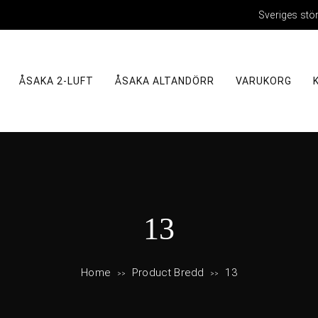
Sveriges stö
ÅSAKA 2-LUFT
ÅSAKA ALTANDÖRR
VARUKORG
B
13
r
Home
Product Bredd
13
>>
>>
e