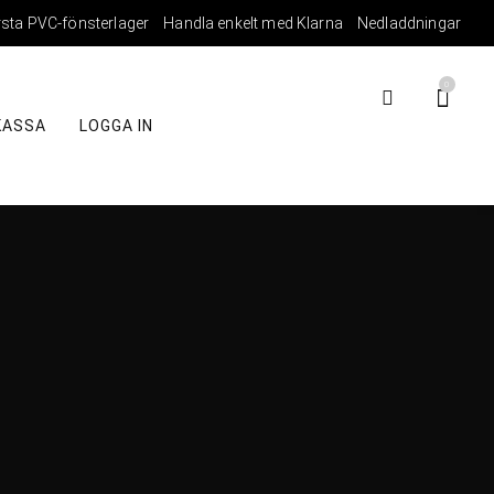
rsta PVC-fönsterlager
Handla enkelt med Klarna
Nedladdningar
0
KASSA
LOGGA IN