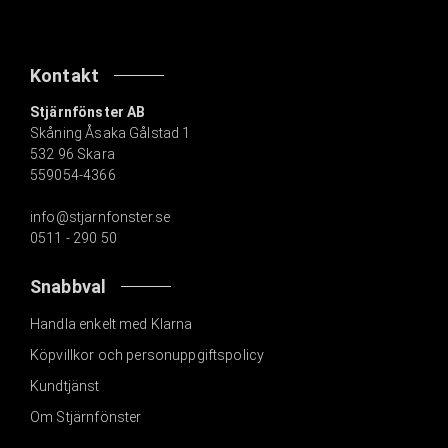
r
e
:
Kontakt
Stjärnfönster AB
Skåning Åsaka Gålstad 1
532 96 Skara
559054-4366
info@stjarnfonster.se
0511 - 290 50
Snabbval
Handla enkelt med Klarna
Köpvillkor och personuppgiftspolicy
Kundtjänst
Om Stjärnfönster